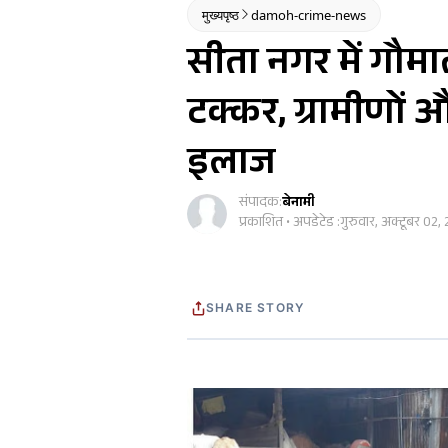
मुख्यपृष्ठ
damoh-crime-news
सीता नगर में गौमा
टक्कर, ग्रामीणों 
इलाज
संपादक:
बेनामी
प्रकाशित • अपडेटेड :
गुरुवार, अक्टूबर 02,
SHARE STORY