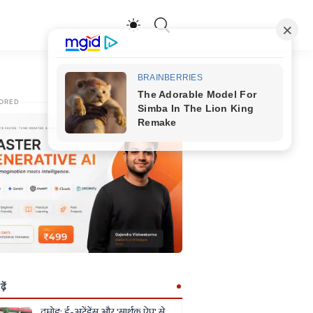
ORED
ें