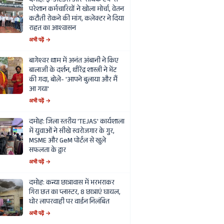
दमोह: ई-अटेंडेंस और 'सार्थक ऐप' से
परेशान कर्मचारियों ने खोला मोर्चा, वेतन
कटौती रोकने की मांग, कलेक्टर ने दिया
राहत का आश्वासन
अभी पढ़ें →
बागेश्वर धाम में अनंत अंबानी ने किए
बालाजी के दर्शन, धीरेंद्र शास्त्री ने भेंट
की गदा, बोले- 'आपने बुलाया और मैं
आ गया'
अभी पढ़ें →
दमोह: जिला स्तरीय 'TEJAS' कार्यशाला
में युवाओं ने सीखे स्वरोजगार के गुर,
MSME और GeM पोर्टल से खुले
सफलता के द्वार
अभी पढ़ें →
दमोह: कन्या छात्रावास में भरभराकर
गिरा छत का प्लास्टर, 8 छात्राएं घायल,
घोर लापरवाही पर वार्डन निलंबित
अभी पढ़ें →