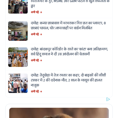
स्वरोजगार के गुर, MSME और GeM पोर्टल से खुले सफलता के
द्वार
अभी पढ़ें →
दमोह: कन्या छात्रावास में भरभराकर गिरा छत का प्लास्टर, 8
छात्राएं घायल, घोर लापरवाही पर वार्डन निलंबित
अभी पढ़ें →
दमोह: बांदकपुर कॉरिडोर के रास्ते का 'कांटा' बना अतिक्रमण,
सर्व हिंदू समाज ने दी उग्र आंदोलन की चेतावनी
अभी पढ़ें →
दमोह: तेंदूखेड़ा में तेज रफ्तार का कहर, दो बाइकों की सीधी
टक्कर में 2 की दर्दनाक मौत, 2 साल के मासूम की हालत
नाजुक
अभी पढ़ें →