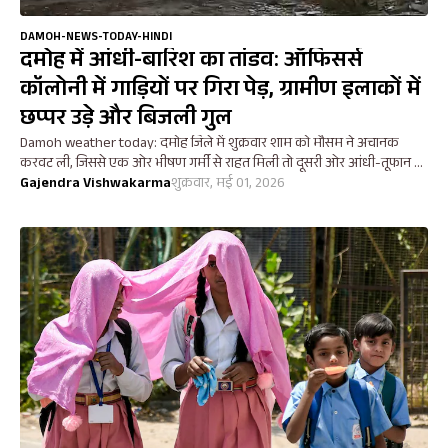
DAMOH-NEWS-TODAY-HINDI
दमोह में आंधी-बारिश का तांडव: ऑफिसर्स
कॉलोनी में गाड़ियों पर गिरा पेड़, ग्रामीण इलाकों में
छप्पर उड़े और बिजली गुल
Damoh weather today: दमोह जिले में शुक्रवार शाम को मौसम ने अचानक
करवट ली, जिससे एक ओर भीषण गर्मी से राहत मिली तो दूसरी ओर आंधी-तूफान ने
भार...
Gajendra Vishwakarma
शुक्रवार, मई 01, 2026