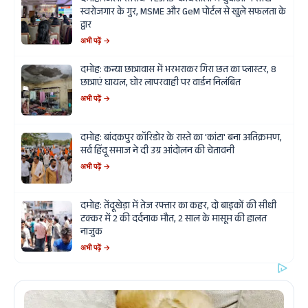
दमोह: जिला स्तरीय 'TEJAS' कार्यशाला में युवाओं ने सीखे
स्वरोजगार के गुर, MSME और GeM पोर्टल से खुले सफलता के
द्वार
अभी पढ़ें →
दमोह: कन्या छात्रावास में भरभराकर गिरा छत का प्लास्टर, 8
छात्राएं घायल, घोर लापरवाही पर वार्डन निलंबित
अभी पढ़ें →
दमोह: बांदकपुर कॉरिडोर के रास्ते का 'कांटा' बना अतिक्रमण,
सर्व हिंदू समाज ने दी उग्र आंदोलन की चेतावनी
अभी पढ़ें →
दमोह: तेंदूखेड़ा में तेज रफ्तार का कहर, दो बाइकों की सीधी
टक्कर में 2 की दर्दनाक मौत, 2 साल के मासूम की हालत
नाजुक
अभी पढ़ें →