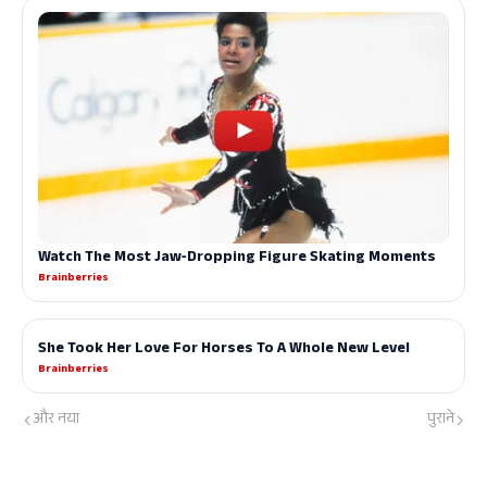
और नया
पुराने