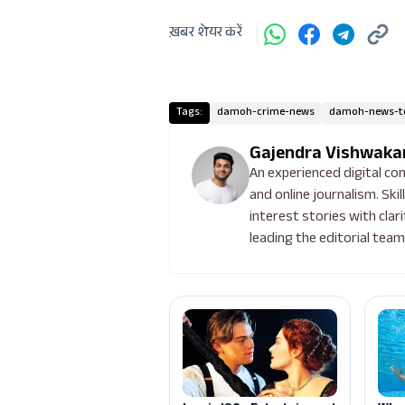
ख़बर शेयर करें
Tags:
damoh-crime-news
damoh-news-to
Gajendra Vishwak
An experienced digital con
and online journalism. Skil
interest stories with clar
leading the editorial tea