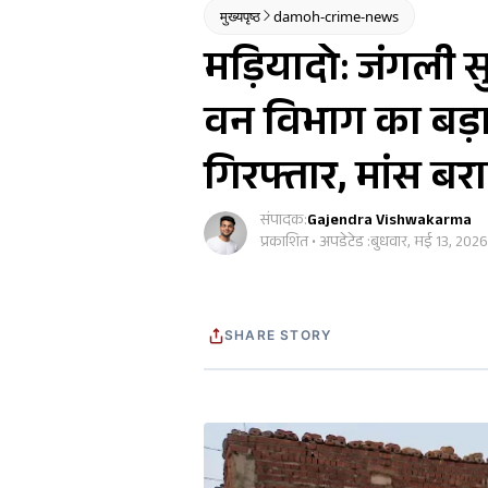
मुख्यपृष्ठ
damoh-crime-news
मड़ियादो: जंगली स
वन विभाग का बड़
गिरफ्तार, मांस बर
संपादक:
Gajendra Vishwakarma
प्रकाशित • अपडेटेड :
बुधवार, मई 13, 2026
SHARE STORY