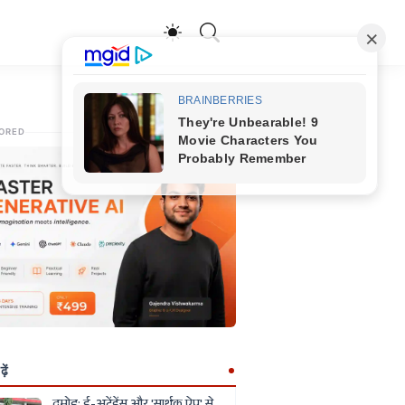
ORED
ें