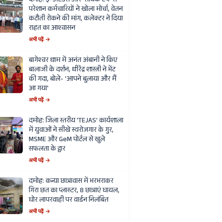
दमोह: ई-अटेंडेंस और 'सार्थक ऐप' से
परेशान कर्मचारियों ने खोला मोर्चा, वेतन
कटौती रोकने की मांग, कलेक्टर ने दिया
राहत का आश्वासन
अभी पढ़ें →
बागेश्वर धाम में अनंत अंबानी ने किए
बालाजी के दर्शन, धीरेंद्र शास्त्री ने भेंट
की गदा, बोले- 'आपने बुलाया और मैं
आ गया'
अभी पढ़ें →
दमोह: जिला स्तरीय 'TEJAS' कार्यशाला
में युवाओं ने सीखे स्वरोजगार के गुर,
MSME और GeM पोर्टल से खुले
सफलता के द्वार
अभी पढ़ें →
दमोह: कन्या छात्रावास में भरभराकर
गिरा छत का प्लास्टर, 8 छात्राएं घायल,
घोर लापरवाही पर वार्डन निलंबित
अभी पढ़ें →