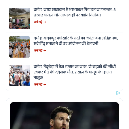
दमोह: कन्या छात्रावास में भरभराकर गिरा छत का प्लास्टर, 8
छात्राएं घायल, घोर लापरवाही पर वार्डन निलंबित
अभी पढ़ें →
दमोह: बांदकपुर कॉरिडोर के रास्ते का 'कांटा' बना अतिक्रमण,
सर्व हिंदू समाज ने दी उग्र आंदोलन की चेतावनी
अभी पढ़ें →
दमोह: तेंदूखेड़ा में तेज रफ्तार का कहर, दो बाइकों की सीधी
टक्कर में 2 की दर्दनाक मौत, 2 साल के मासूम की हालत
नाजुक
अभी पढ़ें →