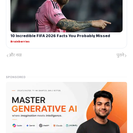
और नया
पुराने
SPONSORED