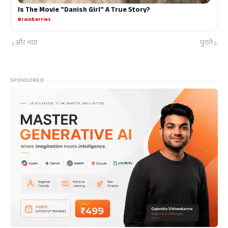
और नया
पुराने
SPONSORED