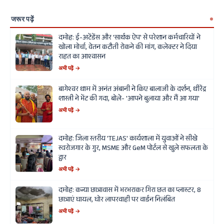
जरूर पढ़ें
दमोह: ई-अटेंडेंस और 'सार्थक ऐप' से परेशान कर्मचारियों ने
खोला मोर्चा, वेतन कटौती रोकने की मांग, कलेक्टर ने दिया
राहत का आश्वासन
अभी पढ़ें →
बागेश्वर धाम में अनंत अंबानी ने किए बालाजी के दर्शन, धीरेंद्र
शास्त्री ने भेंट की गदा, बोले- 'आपने बुलाया और मैं आ गया'
अभी पढ़ें →
दमोह: जिला स्तरीय 'TEJAS' कार्यशाला में युवाओं ने सीखे
स्वरोजगार के गुर, MSME और GeM पोर्टल से खुले सफलता के
द्वार
अभी पढ़ें →
दमोह: कन्या छात्रावास में भरभराकर गिरा छत का प्लास्टर, 8
छात्राएं घायल, घोर लापरवाही पर वार्डन निलंबित
अभी पढ़ें →