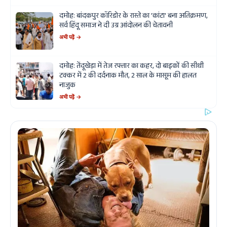
दमोह: बांदकपुर कॉरिडोर के रास्ते का 'कांटा' बना अतिक्रमण,
सर्व हिंदू समाज ने दी उग्र आंदोलन की चेतावनी
अभी पढ़ें →
दमोह: तेंदूखेड़ा में तेज रफ्तार का कहर, दो बाइकों की सीधी
टक्कर में 2 की दर्दनाक मौत, 2 साल के मासूम की हालत
नाजुक
अभी पढ़ें →