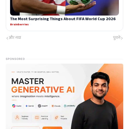
और नया
पुराने
SPONSORED