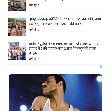
छात्राएं घायल, घोर लापरवाही पर वार्डन निलंबित
अभी पढ़ें →
दमोह: बांदकपुर कॉरिडोर के रास्ते का 'कांटा' बना अतिक्रमण,
सर्व हिंदू समाज ने दी उग्र आंदोलन की चेतावनी
अभी पढ़ें →
दमोह: तेंदूखेड़ा में तेज रफ्तार का कहर, दो बाइकों की सीधी
टक्कर में 2 की दर्दनाक मौत, 2 साल के मासूम की हालत
नाजुक
अभी पढ़ें →