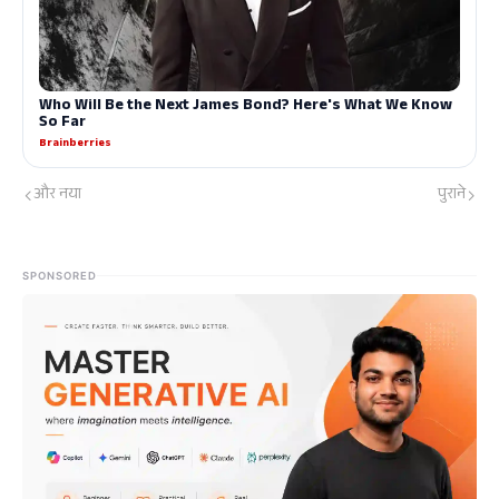
और नया
पुराने
SPONSORED