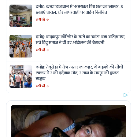
दमोह: कन्या छात्रावास में भरभराकर गिरा छत का प्लास्टर, 8
छात्राएं घायल, घोर लापरवाही पर वार्डन निलंबित
अभी पढ़ें →
दमोह: बांदकपुर कॉरिडोर के रास्ते का 'कांटा' बना अतिक्रमण,
सर्व हिंदू समाज ने दी उग्र आंदोलन की चेतावनी
अभी पढ़ें →
दमोह: तेंदूखेड़ा में तेज रफ्तार का कहर, दो बाइकों की सीधी
टक्कर में 2 की दर्दनाक मौत, 2 साल के मासूम की हालत
नाजुक
अभी पढ़ें →