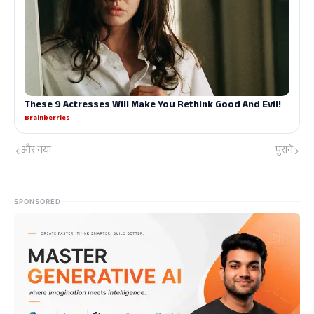
और नया
पुराने
SPONSORED