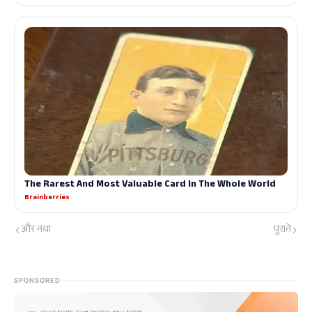
और नया
पुराने
SPONSORED