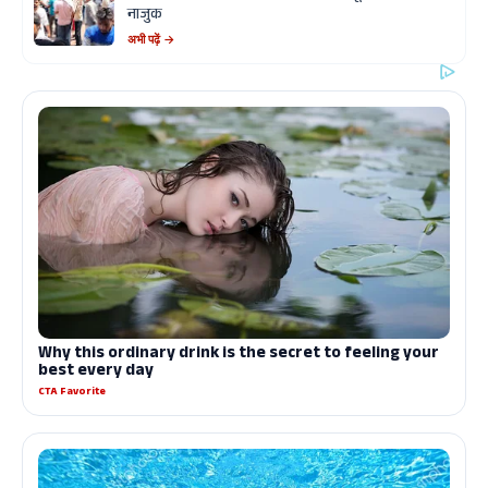
नाजुक
अभी पढ़ें →