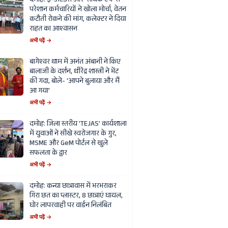
दमोह: ई-अटेंडेंस और 'सार्थक ऐप' से
परेशान कर्मचारियों ने खोला मोर्चा, वेतन
कटौती रोकने की मांग, कलेक्टर ने दिया
राहत का आश्वासन
अभी पढ़ें →
बागेश्वर धाम में अनंत अंबानी ने किए
बालाजी के दर्शन, धीरेंद्र शास्त्री ने भेंट
की गदा, बोले- 'आपने बुलाया और मैं
आ गया'
अभी पढ़ें →
दमोह: जिला स्तरीय 'TEJAS' कार्यशाला
में युवाओं ने सीखे स्वरोजगार के गुर,
MSME और GeM पोर्टल से खुले
सफलता के द्वार
अभी पढ़ें →
दमोह: कन्या छात्रावास में भरभराकर
गिरा छत का प्लास्टर, 8 छात्राएं घायल,
घोर लापरवाही पर वार्डन निलंबित
अभी पढ़ें →