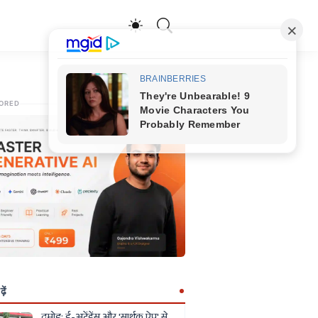
ORED
ें