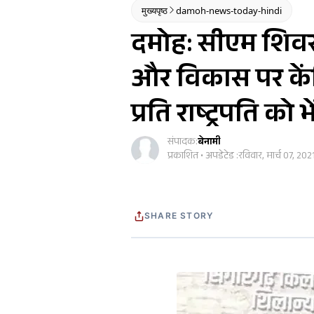
मुख्यपृष्ठ
damoh-news-today-hindi
दमोह: सीएम शिवर
और विकास पर केंद्
प्रति राष्ट्रपति को भ
संपादक:
बेनामी
प्रकाशित • अपडेटेड :
रविवार, मार्च 07, 202
SHARE STORY