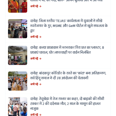
शास्त्री ने भेंट की गदा, बोले- 'आपने बुलाया और मैं आ गया'
अभी पढ़ें →
दमोह: जिला स्तरीय 'TEJAS' कार्यशाला में युवाओं ने सीखे
स्वरोजगार के गुर, MSME और GeM पोर्टल से खुले सफलता के
द्वार
अभी पढ़ें →
दमोह: कन्या छात्रावास में भरभराकर गिरा छत का प्लास्टर, 8
छात्राएं घायल, घोर लापरवाही पर वार्डन निलंबित
अभी पढ़ें →
दमोह: बांदकपुर कॉरिडोर के रास्ते का 'कांटा' बना अतिक्रमण,
सर्व हिंदू समाज ने दी उग्र आंदोलन की चेतावनी
अभी पढ़ें →
दमोह: तेंदूखेड़ा में तेज रफ्तार का कहर, दो बाइकों की सीधी
टक्कर में 2 की दर्दनाक मौत, 2 साल के मासूम की हालत
नाजुक
अभी पढ़ें →