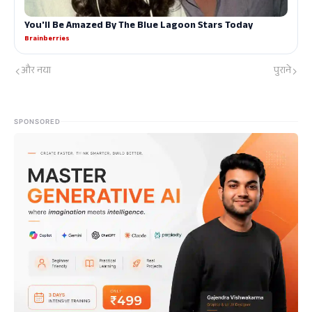
और नया
पुराने
SPONSORED