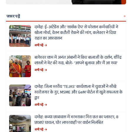
जरूर पढ़ें
दमोह: ई-अटेंडेंस और 'सार्थक ऐप' से परेशान कर्मचारियों ने
खोला मोर्चा, वेतन कटौती रोकने की मांग, कलेक्टर ने दिया
राहत का आश्वासन
अभी पढ़ें →
बागेश्वर धाम में अनंत अंबानी ने किए बालाजी के दर्शन, धीरेंद्र
शास्त्री ने भेंट की गदा, बोले- 'आपने बुलाया और मैं आ गया'
अभी पढ़ें →
दमोह: जिला स्तरीय 'TEJAS' कार्यशाला में युवाओं ने सीखे
स्वरोजगार के गुर, MSME और GeM पोर्टल से खुले सफलता के
द्वार
अभी पढ़ें →
दमोह: कन्या छात्रावास में भरभराकर गिरा छत का प्लास्टर, 8
छात्राएं घायल, घोर लापरवाही पर वार्डन निलंबित
अभी पढ़ें →