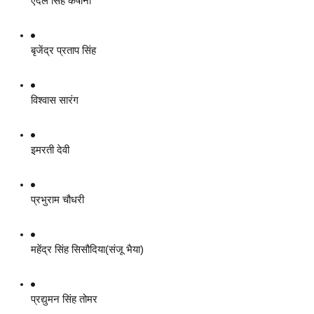
एदल सिंह कंषाना
बृजेंद्र प्रताप सिंह
विश्वास सारंग
इमरती देवी
प्रभुराम चौधरी
महेंद्र सिंह सिसौदिया(संजू भैया)
प्रद्युमन सिंह तोमर