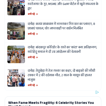
दमोह: जिला स्तरीय 'TEJAS' कार्यशाला में युवाओं ने सीखे
स्वरोजगार के गुर, MSME और GeM पोर्टल से खुले सफलता के
द्वार
अभी पढ़ें →
दमोह: कन्या छात्रावास में भरभराकर गिरा छत का प्लास्टर, 8
छात्राएं घायल, घोर लापरवाही पर वार्डन निलंबित
अभी पढ़ें →
दमोह: बांदकपुर कॉरिडोर के रास्ते का 'कांटा' बना अतिक्रमण,
सर्व हिंदू समाज ने दी उग्र आंदोलन की चेतावनी
अभी पढ़ें →
दमोह: तेंदूखेड़ा में तेज रफ्तार का कहर, दो बाइकों की सीधी
टक्कर में 2 की दर्दनाक मौत, 2 साल के मासूम की हालत
नाजुक
अभी पढ़ें →