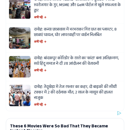
दमोह: जिला स्तरीय 'TEJAS' कार्यशाला में युवाओं ने सीखे
स्वरोजगार के गुर, MSME और GeM पोर्टल से खुले सफलता के
द्वार
अभी पढ़ें →
दमोह: कन्या छात्रावास में भरभराकर गिरा छत का प्लास्टर, 8
छात्राएं घायल, घोर लापरवाही पर वार्डन निलंबित
अभी पढ़ें →
दमोह: बांदकपुर कॉरिडोर के रास्ते का 'कांटा' बना अतिक्रमण,
सर्व हिंदू समाज ने दी उग्र आंदोलन की चेतावनी
अभी पढ़ें →
दमोह: तेंदूखेड़ा में तेज रफ्तार का कहर, दो बाइकों की सीधी
टक्कर में 2 की दर्दनाक मौत, 2 साल के मासूम की हालत
नाजुक
अभी पढ़ें →