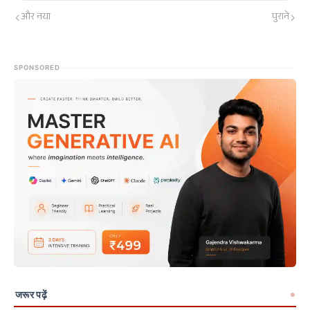
और नया
पुराने
SPONSORED
जरूर पढ़ें