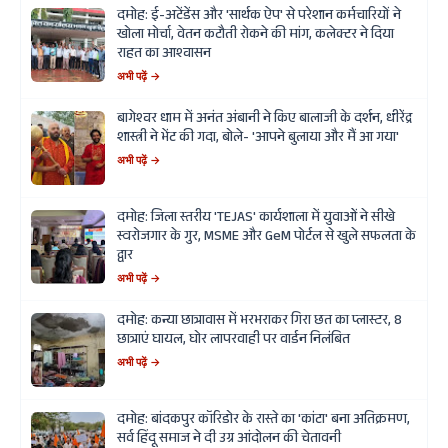
दमोह: ई-अटेंडेंस और 'सार्थक ऐप' से परेशान कर्मचारियों ने
खोला मोर्चा, वेतन कटौती रोकने की मांग, कलेक्टर ने दिया
राहत का आश्वासन
अभी पढ़ें →
बागेश्वर धाम में अनंत अंबानी ने किए बालाजी के दर्शन, धीरेंद्र
शास्त्री ने भेंट की गदा, बोले- 'आपने बुलाया और मैं आ गया'
अभी पढ़ें →
दमोह: जिला स्तरीय 'TEJAS' कार्यशाला में युवाओं ने सीखे
स्वरोजगार के गुर, MSME और GeM पोर्टल से खुले सफलता के
द्वार
अभी पढ़ें →
दमोह: कन्या छात्रावास में भरभराकर गिरा छत का प्लास्टर, 8
छात्राएं घायल, घोर लापरवाही पर वार्डन निलंबित
अभी पढ़ें →
दमोह: बांदकपुर कॉरिडोर के रास्ते का 'कांटा' बना अतिक्रमण,
सर्व हिंदू समाज ने दी उग्र आंदोलन की चेतावनी