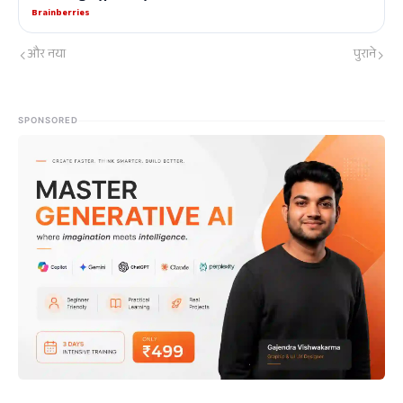
और नया
पुराने
SPONSORED