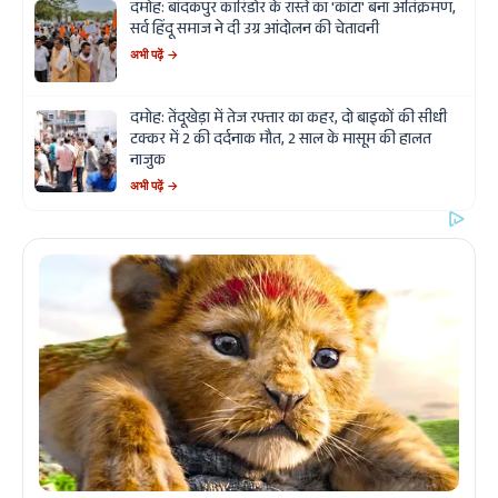
दमोह: बांदकपुर कॉरिडोर के रास्ते का 'कांटा' बना अतिक्रमण,
सर्व हिंदू समाज ने दी उग्र आंदोलन की चेतावनी
अभी पढ़ें →
दमोह: तेंदूखेड़ा में तेज रफ्तार का कहर, दो बाइकों की सीधी
टक्कर में 2 की दर्दनाक मौत, 2 साल के मासूम की हालत
नाजुक
अभी पढ़ें →