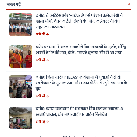
जरूर पढ़ें
दमोह: ई-अटेंडेंस और 'सार्थक ऐप' से परेशान कर्मचारियों ने
खोला मोर्चा, वेतन कटौती रोकने की मांग, कलेक्टर ने दिया
राहत का आश्वासन
अभी पढ़ें →
बागेश्वर धाम में अनंत अंबानी ने किए बालाजी के दर्शन, धीरेंद्र
शास्त्री ने भेंट की गदा, बोले- 'आपने बुलाया और मैं आ गया'
अभी पढ़ें →
दमोह: जिला स्तरीय 'TEJAS' कार्यशाला में युवाओं ने सीखे
स्वरोजगार के गुर, MSME और GeM पोर्टल से खुले सफलता के
द्वार
अभी पढ़ें →
दमोह: कन्या छात्रावास में भरभराकर गिरा छत का प्लास्टर, 8
छात्राएं घायल, घोर लापरवाही पर वार्डन निलंबित
अभी पढ़ें →