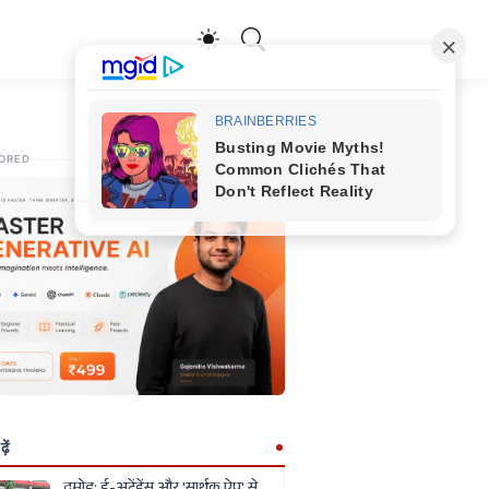
ORED
ें