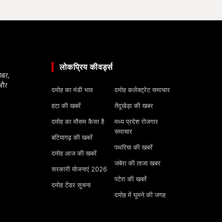
लोकप्रिय कीवर्ड्स
खबर,
 और
दमोह का मंडी भाव
दमोह कलेक्ट्रेट समाचार
हटा की खबरें
तेंदूखेड़ा की खबर
दमोह का मौसम कैसा है
मध्य प्रदेश रोजगार
समाचार
बटियागढ़ की खबरें
पथरिया की खबरें
दमोह आज की खबरें
जबेरा की ताजा खबर
सरकारी योजनाएं 2026
पटेरा की खबरें
दमोह टेंडर सूचना
दमोह में घूमने की जगह