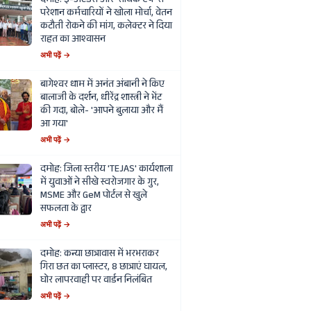
दमोह: ई-अटेंडेंस और 'सार्थक ऐप' से
परेशान कर्मचारियों ने खोला मोर्चा, वेतन
कटौती रोकने की मांग, कलेक्टर ने दिया
राहत का आश्वासन
अभी पढ़ें →
बागेश्वर धाम में अनंत अंबानी ने किए
बालाजी के दर्शन, धीरेंद्र शास्त्री ने भेंट
की गदा, बोले- 'आपने बुलाया और मैं
आ गया'
अभी पढ़ें →
दमोह: जिला स्तरीय 'TEJAS' कार्यशाला
में युवाओं ने सीखे स्वरोजगार के गुर,
MSME और GeM पोर्टल से खुले
सफलता के द्वार
अभी पढ़ें →
दमोह: कन्या छात्रावास में भरभराकर
गिरा छत का प्लास्टर, 8 छात्राएं घायल,
घोर लापरवाही पर वार्डन निलंबित
अभी पढ़ें →