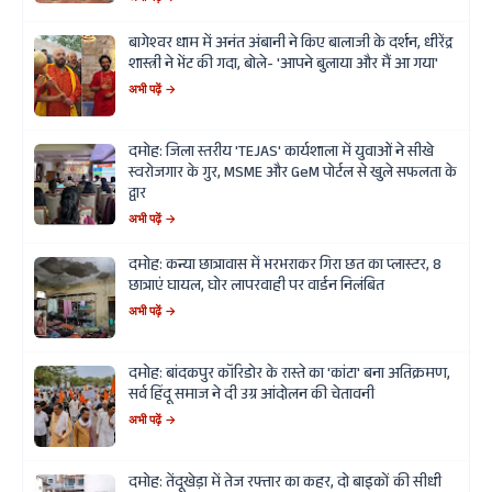
बागेश्वर धाम में अनंत अंबानी ने किए बालाजी के दर्शन, धीरेंद्र
शास्त्री ने भेंट की गदा, बोले- 'आपने बुलाया और मैं आ गया'
अभी पढ़ें →
दमोह: जिला स्तरीय 'TEJAS' कार्यशाला में युवाओं ने सीखे
स्वरोजगार के गुर, MSME और GeM पोर्टल से खुले सफलता के
द्वार
अभी पढ़ें →
दमोह: कन्या छात्रावास में भरभराकर गिरा छत का प्लास्टर, 8
छात्राएं घायल, घोर लापरवाही पर वार्डन निलंबित
अभी पढ़ें →
दमोह: बांदकपुर कॉरिडोर के रास्ते का 'कांटा' बना अतिक्रमण,
सर्व हिंदू समाज ने दी उग्र आंदोलन की चेतावनी
अभी पढ़ें →
दमोह: तेंदूखेड़ा में तेज रफ्तार का कहर, दो बाइकों की सीधी