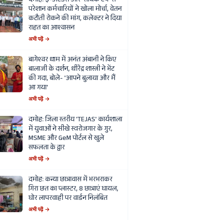
दमोह: ई-अटेंडेंस और 'सार्थक ऐप' से
परेशान कर्मचारियों ने खोला मोर्चा, वेतन
कटौती रोकने की मांग, कलेक्टर ने दिया
राहत का आश्वासन
अभी पढ़ें →
बागेश्वर धाम में अनंत अंबानी ने किए
बालाजी के दर्शन, धीरेंद्र शास्त्री ने भेंट
की गदा, बोले- 'आपने बुलाया और मैं
आ गया'
अभी पढ़ें →
दमोह: जिला स्तरीय 'TEJAS' कार्यशाला
में युवाओं ने सीखे स्वरोजगार के गुर,
MSME और GeM पोर्टल से खुले
सफलता के द्वार
अभी पढ़ें →
दमोह: कन्या छात्रावास में भरभराकर
गिरा छत का प्लास्टर, 8 छात्राएं घायल,
घोर लापरवाही पर वार्डन निलंबित
अभी पढ़ें →