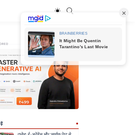
ORED
ें