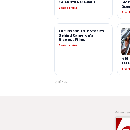
और नया
Advertis