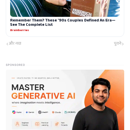
और नया
पुराने
SPONSORED