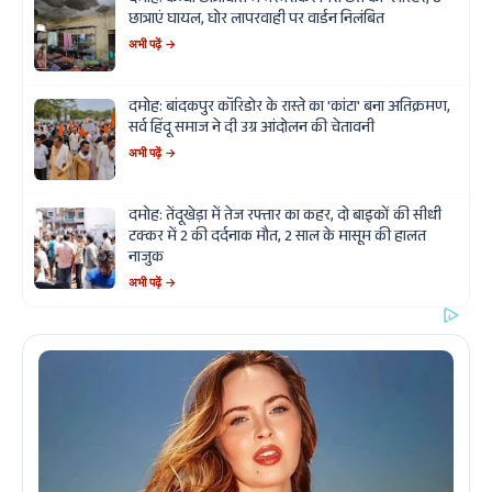
दमोह: कन्या छात्रावास में भरभराकर गिरा छत का प्लास्टर, 8
छात्राएं घायल, घोर लापरवाही पर वार्डन निलंबित
अभी पढ़ें →
दमोह: बांदकपुर कॉरिडोर के रास्ते का 'कांटा' बना अतिक्रमण,
सर्व हिंदू समाज ने दी उग्र आंदोलन की चेतावनी
अभी पढ़ें →
दमोह: तेंदूखेड़ा में तेज रफ्तार का कहर, दो बाइकों की सीधी
टक्कर में 2 की दर्दनाक मौत, 2 साल के मासूम की हालत
नाजुक
अभी पढ़ें →