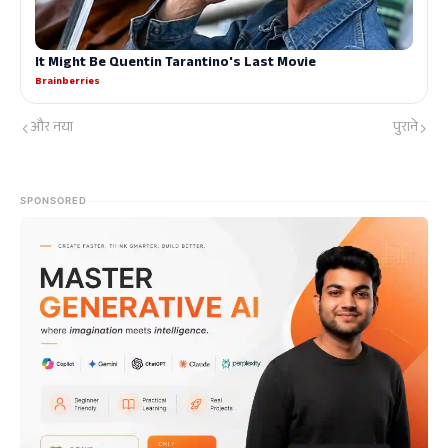
और नया
पुराने
SPONSORED