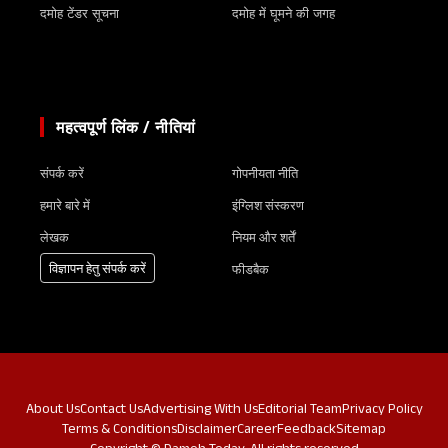
दमोह टेंडर सूचना
दमोह में घूमने की जगह
महत्वपूर्ण लिंक / नीतियां
संपर्क करें
गोपनीयता नीति
हमारे बारे में
इंग्लिश संस्करण
लेखक
नियम और शर्तें
विज्ञापन हेतु संपर्क करें
फीडबैक
About Us
Contact Us
Advertising With Us
Editorial Team
Privacy Policy
Terms & Conditions
Disclaimer
Career
Feedback
Sitemap