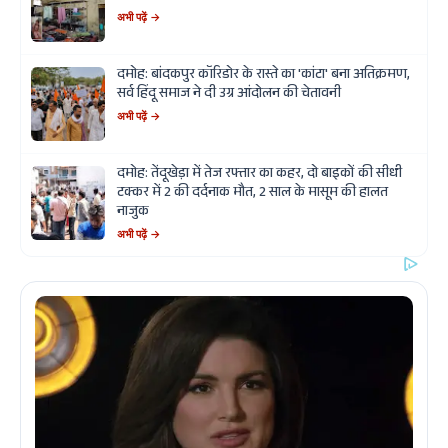
अभी पढ़ें →
दमोह: बांदकपुर कॉरिडोर के रास्ते का 'कांटा' बना अतिक्रमण,
सर्व हिंदू समाज ने दी उग्र आंदोलन की चेतावनी
अभी पढ़ें →
दमोह: तेंदूखेड़ा में तेज रफ्तार का कहर, दो बाइकों की सीधी
टक्कर में 2 की दर्दनाक मौत, 2 साल के मासूम की हालत
नाजुक
अभी पढ़ें →