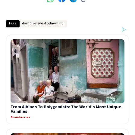
Tags:
damoh-news-today-hindi