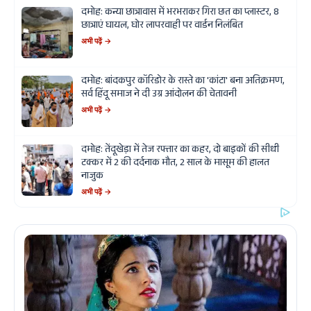
दमोह: कन्या छात्रावास में भरभराकर गिरा छत का प्लास्टर, 8
छात्राएं घायल, घोर लापरवाही पर वार्डन निलंबित
अभी पढ़ें →
दमोह: बांदकपुर कॉरिडोर के रास्ते का 'कांटा' बना अतिक्रमण,
सर्व हिंदू समाज ने दी उग्र आंदोलन की चेतावनी
अभी पढ़ें →
दमोह: तेंदूखेड़ा में तेज रफ्तार का कहर, दो बाइकों की सीधी
टक्कर में 2 की दर्दनाक मौत, 2 साल के मासूम की हालत
नाजुक
अभी पढ़ें →