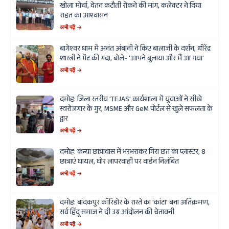
खोला मोर्चा, वेतन कटौती रोकने की मांग, कलेक्टर ने दिया
राहत का आश्वासन
अभी पढ़ें →
बागेश्वर धाम में अनंत अंबानी ने किए बालाजी के दर्शन, धीरेंद्र
शास्त्री ने भेंट की गदा, बोले- 'आपने बुलाया और मैं आ गया'
अभी पढ़ें →
दमोह: जिला स्तरीय 'TEJAS' कार्यशाला में युवाओं ने सीखे
स्वरोजगार के गुर, MSME और GeM पोर्टल से खुले सफलता के
द्वार
अभी पढ़ें →
दमोह: कन्या छात्रावास में भरभराकर गिरा छत का प्लास्टर, 8
छात्राएं घायल, घोर लापरवाही पर वार्डन निलंबित
अभी पढ़ें →
दमोह: बांदकपुर कॉरिडोर के रास्ते का 'कांटा' बना अतिक्रमण,
सर्व हिंदू समाज ने दी उग्र आंदोलन की चेतावनी
अभी पढ़ें →