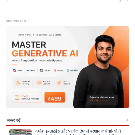
SPONSORED
जरूर पढ़ें
दमोह: ई-अटेंडेंस और 'सार्थक ऐप' से परेशान कर्मचारियों ने