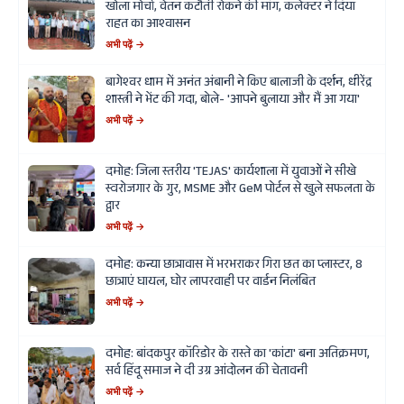
खोला मोर्चा, वेतन कटौती रोकने की मांग, कलेक्टर ने दिया
राहत का आश्वासन
अभी पढ़ें →
बागेश्वर धाम में अनंत अंबानी ने किए बालाजी के दर्शन, धीरेंद्र
शास्त्री ने भेंट की गदा, बोले- 'आपने बुलाया और मैं आ गया'
अभी पढ़ें →
दमोह: जिला स्तरीय 'TEJAS' कार्यशाला में युवाओं ने सीखे
स्वरोजगार के गुर, MSME और GeM पोर्टल से खुले सफलता के
द्वार
अभी पढ़ें →
दमोह: कन्या छात्रावास में भरभराकर गिरा छत का प्लास्टर, 8
छात्राएं घायल, घोर लापरवाही पर वार्डन निलंबित
अभी पढ़ें →
दमोह: बांदकपुर कॉरिडोर के रास्ते का 'कांटा' बना अतिक्रमण,
सर्व हिंदू समाज ने दी उग्र आंदोलन की चेतावनी
अभी पढ़ें →