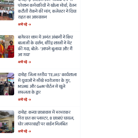
दमोह: ई-अटेंडेंस और 'सार्थक ऐप' से
परेशान कर्मचारियों ने खोला मोर्चा, वेतन
कटौती रोकने की मांग, कलेक्टर ने दिया
राहत का आश्वासन
अभी पढ़ें →
बागेश्वर धाम में अनंत अंबानी ने किए
बालाजी के दर्शन, धीरेंद्र शास्त्री ने भेंट
की गदा, बोले- 'आपने बुलाया और मैं
आ गया'
अभी पढ़ें →
दमोह: जिला स्तरीय 'TEJAS' कार्यशाला
में युवाओं ने सीखे स्वरोजगार के गुर,
MSME और GeM पोर्टल से खुले
सफलता के द्वार
अभी पढ़ें →
दमोह: कन्या छात्रावास में भरभराकर
गिरा छत का प्लास्टर, 8 छात्राएं घायल,
घोर लापरवाही पर वार्डन निलंबित
अभी पढ़ें →