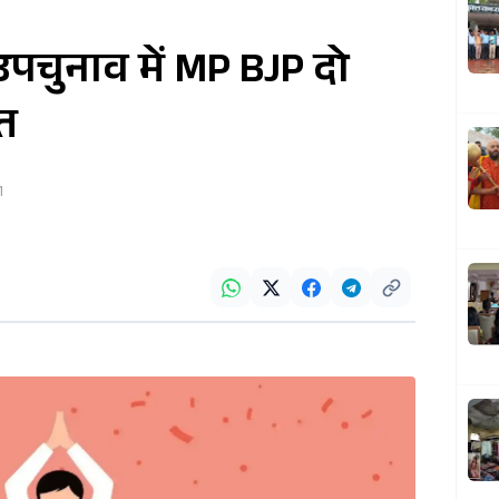
पचुनाव में MP BJP दो
ित
1