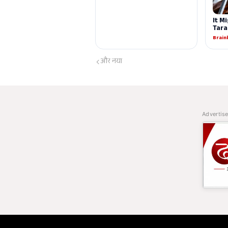
और नया
Advertis