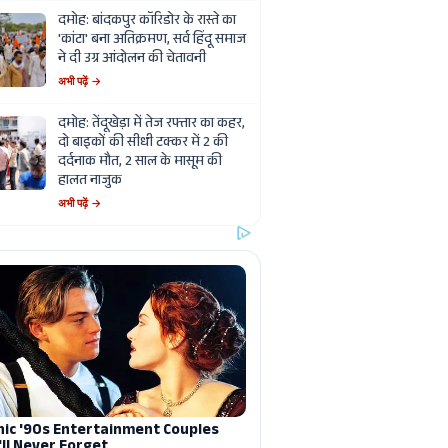
दमोह: बांदकपुर कॉरिडोर के रास्ते का
'कांटा' बना अतिक्रमण, सर्व हिंदू समाज
ने दी उग्र आंदोलन की चेतावनी
अभी पढ़ें →
दमोह: तेंदूखेड़ा में तेज रफ्तार का कहर,
दो बाइकों की सीधी टक्कर में 2 की
दर्दनाक मौत, 2 साल के मासूम की
हालत नाजुक
अभी पढ़ें →