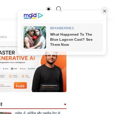
ORED
ें