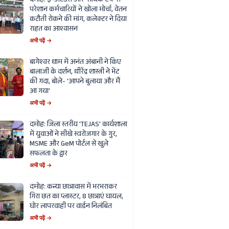
दमोह: ई-अटेंडेंस और 'सार्थक ऐप' से
परेशान कर्मचारियों ने खोला मोर्चा, वेतन
कटौती रोकने की मांग, कलेक्टर ने दिया
राहत का आश्वासन
अभी पढ़ें →
बागेश्वर धाम में अनंत अंबानी ने किए
बालाजी के दर्शन, धीरेंद्र शास्त्री ने भेंट
की गदा, बोले- 'आपने बुलाया और मैं
आ गया'
अभी पढ़ें →
दमोह: जिला स्तरीय 'TEJAS' कार्यशाला
में युवाओं ने सीखे स्वरोजगार के गुर,
MSME और GeM पोर्टल से खुले
सफलता के द्वार
अभी पढ़ें →
दमोह: कन्या छात्रावास में भरभराकर
गिरा छत का प्लास्टर, 8 छात्राएं घायल,
घोर लापरवाही पर वार्डन निलंबित
अभी पढ़ें →