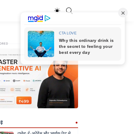
ORED
ें