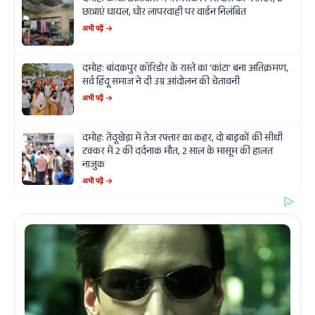
छात्राएं घायल, घोर लापरवाही पर वार्डन निलंबित
अभी पढ़ें →
दमोह: बांदकपुर कॉरिडोर के रास्ते का 'कांटा' बना अतिक्रमण,
सर्व हिंदू समाज ने दी उग्र आंदोलन की चेतावनी
अभी पढ़ें →
दमोह: तेंदूखेड़ा में तेज रफ्तार का कहर, दो बाइकों की सीधी
टक्कर में 2 की दर्दनाक मौत, 2 साल के मासूम की हालत
नाजुक
अभी पढ़ें →