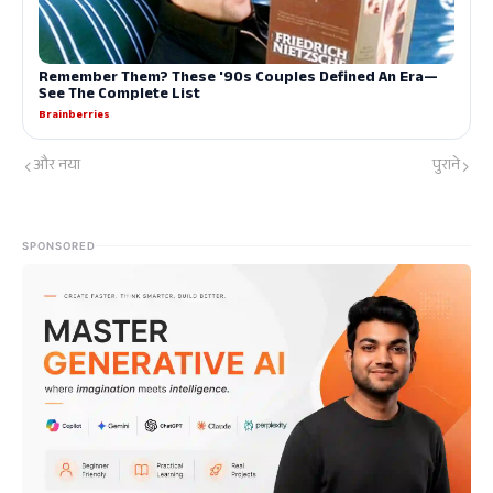
और नया
पुराने
SPONSORED