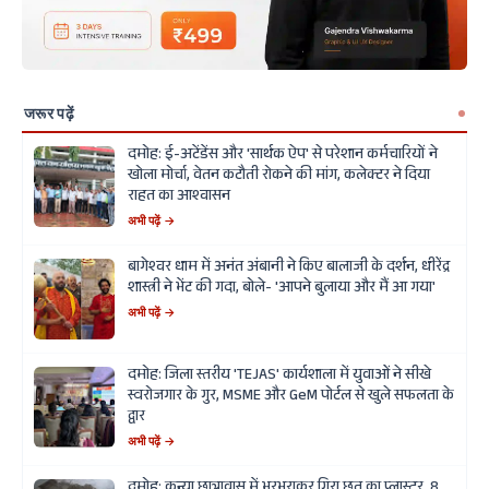
जरूर पढ़ें
दमोह: ई-अटेंडेंस और 'सार्थक ऐप' से परेशान कर्मचारियों ने
खोला मोर्चा, वेतन कटौती रोकने की मांग, कलेक्टर ने दिया
राहत का आश्वासन
अभी पढ़ें →
बागेश्वर धाम में अनंत अंबानी ने किए बालाजी के दर्शन, धीरेंद्र
शास्त्री ने भेंट की गदा, बोले- 'आपने बुलाया और मैं आ गया'
अभी पढ़ें →
दमोह: जिला स्तरीय 'TEJAS' कार्यशाला में युवाओं ने सीखे
स्वरोजगार के गुर, MSME और GeM पोर्टल से खुले सफलता के
द्वार
अभी पढ़ें →
दमोह: कन्या छात्रावास में भरभराकर गिरा छत का प्लास्टर, 8