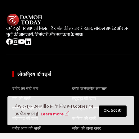
दमोह टुडे पर आपको मिलती हैं दमोह की हर जरूरी खबर, लोकल अपडेट और जन
मुद्दों की जानकारी, जिम्मेदारी और सटीकता के साथ।
लोकप्रिय कीवर्ड्स
दमोह का मंडी भाव
दमोह कलेक्ट्रेट समाचार
हटा की खबरें
तेंदूखेड़ा की खबर
बेहतर यूज़र एक्सपीरियंस के लिए हम Cookies का
दमोह का मौसम कैसा है
मध्य प्रदेश रोजगार समाचार
OK, Got it!
उपयोग करते हैं।
Learn more
बटियागढ़ की खबरें
पथरिया की खबरें
दमोह आज की खबरें
जबेरा की ताजा खबर
सरकारी योजनाएं 2026
पटेरा की खबरें