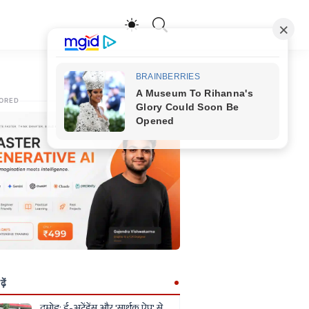
ORED
ें