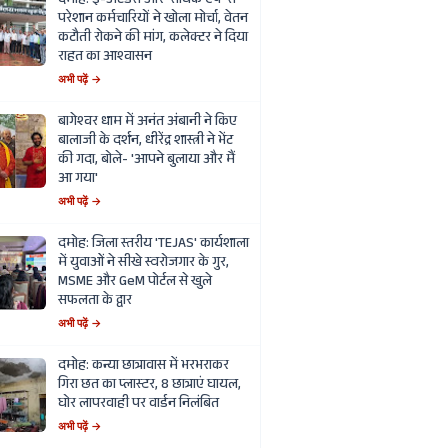
दमोह: ई-अटेंडेंस और 'सार्थक ऐप' से
परेशान कर्मचारियों ने खोला मोर्चा, वेतन
कटौती रोकने की मांग, कलेक्टर ने दिया
राहत का आश्वासन
अभी पढ़ें →
बागेश्वर धाम में अनंत अंबानी ने किए
बालाजी के दर्शन, धीरेंद्र शास्त्री ने भेंट
की गदा, बोले- 'आपने बुलाया और मैं
आ गया'
अभी पढ़ें →
दमोह: जिला स्तरीय 'TEJAS' कार्यशाला
में युवाओं ने सीखे स्वरोजगार के गुर,
MSME और GeM पोर्टल से खुले
सफलता के द्वार
अभी पढ़ें →
दमोह: कन्या छात्रावास में भरभराकर
गिरा छत का प्लास्टर, 8 छात्राएं घायल,
घोर लापरवाही पर वार्डन निलंबित
अभी पढ़ें →