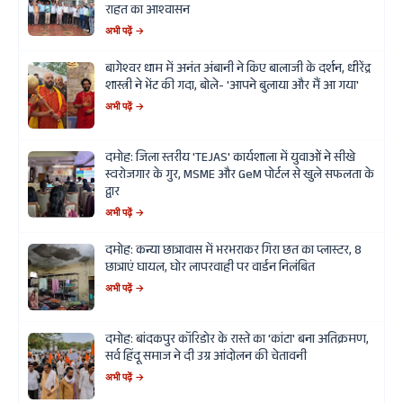
राहत का आश्वासन
अभी पढ़ें →
बागेश्वर धाम में अनंत अंबानी ने किए बालाजी के दर्शन, धीरेंद्र
शास्त्री ने भेंट की गदा, बोले- 'आपने बुलाया और मैं आ गया'
अभी पढ़ें →
दमोह: जिला स्तरीय 'TEJAS' कार्यशाला में युवाओं ने सीखे
स्वरोजगार के गुर, MSME और GeM पोर्टल से खुले सफलता के
द्वार
अभी पढ़ें →
दमोह: कन्या छात्रावास में भरभराकर गिरा छत का प्लास्टर, 8
छात्राएं घायल, घोर लापरवाही पर वार्डन निलंबित
अभी पढ़ें →
दमोह: बांदकपुर कॉरिडोर के रास्ते का 'कांटा' बना अतिक्रमण,
सर्व हिंदू समाज ने दी उग्र आंदोलन की चेतावनी
अभी पढ़ें →