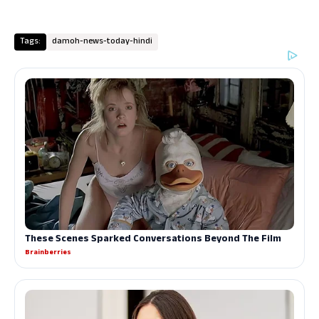
Tags:
damoh-news-today-hindi