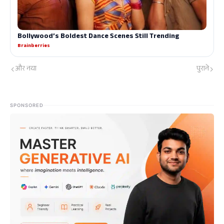
और नया
पुराने
SPONSORED