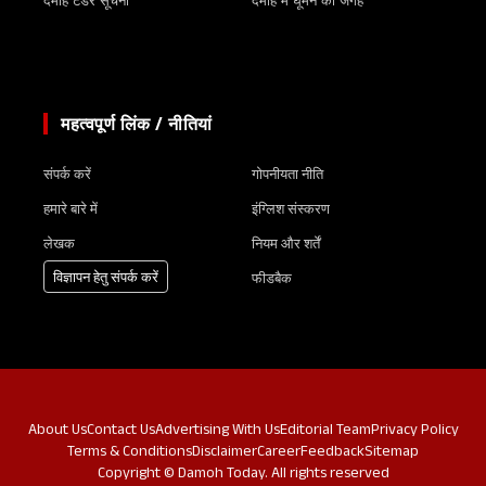
दमोह टेंडर सूचना
दमोह में घूमने की जगह
महत्वपूर्ण लिंक / नीतियां
संपर्क करें
गोपनीयता नीति
हमारे बारे में
इंग्लिश संस्करण
लेखक
नियम और शर्तें
विज्ञापन हेतु संपर्क करें
फीडबैक
About Us
Contact Us
Advertising With Us
Editorial Team
Privacy Policy
Terms & Conditions
Disclaimer
Career
Feedback
Sitemap
Copyright © Damoh Today. All rights reserved