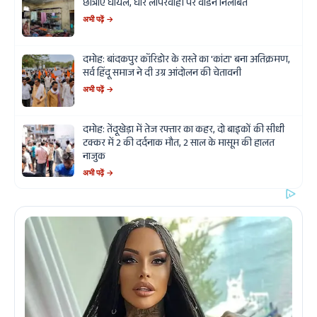
छात्राएं घायल, घोर लापरवाही पर वार्डन निलंबित
अभी पढ़ें →
दमोह: बांदकपुर कॉरिडोर के रास्ते का 'कांटा' बना अतिक्रमण,
सर्व हिंदू समाज ने दी उग्र आंदोलन की चेतावनी
अभी पढ़ें →
दमोह: तेंदूखेड़ा में तेज रफ्तार का कहर, दो बाइकों की सीधी
टक्कर में 2 की दर्दनाक मौत, 2 साल के मासूम की हालत
नाजुक
अभी पढ़ें →