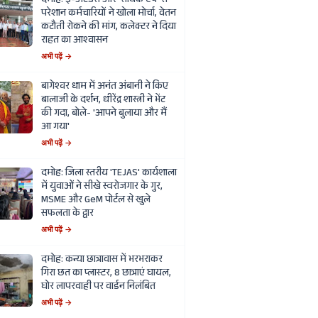
दमोह: ई-अटेंडेंस और 'सार्थक ऐप' से
परेशान कर्मचारियों ने खोला मोर्चा, वेतन
कटौती रोकने की मांग, कलेक्टर ने दिया
राहत का आश्वासन
अभी पढ़ें →
बागेश्वर धाम में अनंत अंबानी ने किए
बालाजी के दर्शन, धीरेंद्र शास्त्री ने भेंट
की गदा, बोले- 'आपने बुलाया और मैं
आ गया'
अभी पढ़ें →
दमोह: जिला स्तरीय 'TEJAS' कार्यशाला
में युवाओं ने सीखे स्वरोजगार के गुर,
MSME और GeM पोर्टल से खुले
सफलता के द्वार
अभी पढ़ें →
दमोह: कन्या छात्रावास में भरभराकर
गिरा छत का प्लास्टर, 8 छात्राएं घायल,
घोर लापरवाही पर वार्डन निलंबित
अभी पढ़ें →