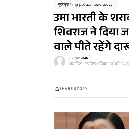
मुख्यपृष्ठ
mp-politics-news-today
उमा भारती के शर
शिवराज ने दिया 
वाले पीते रहेंगे द
संपादक:
बेनामी
प्रकाशित • अपडेटेड :
रविवार, फ़रवरी 07, 2
SHARE STORY