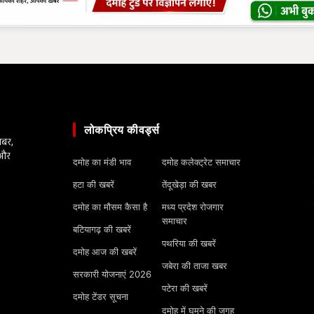
लोकप्रिय कीवर्ड्स
खबर,
 और
दमोह का मंडी भाव
दमोह कलेक्ट्रेट समाचार
हटा की खबरें
तेंदूखेड़ा की खबर
दमोह का मौसम कैसा है
मध्य प्रदेश रोजगार
समाचार
बटियागढ़ की खबरें
पथरिया की खबरें
दमोह आज की खबरें
जबेरा की ताजा खबर
सरकारी योजनाएं 2026
पटेरा की खबरें
दमोह टेंडर सूचना
दमोह में घूमने की जगह