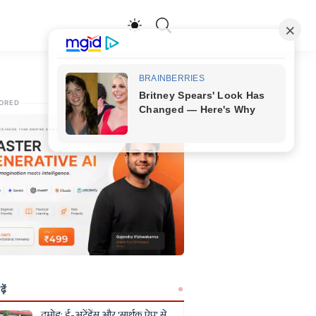
ORED
ें