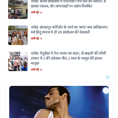
दमोह: कन्या छात्रावास में भरभराकर गिरा छत का प्लास्टर, 8
छात्राएं घायल, घोर लापरवाही पर वार्डन निलंबित
अभी पढ़ें →
दमोह: बांदकपुर कॉरिडोर के रास्ते का 'कांटा' बना अतिक्रमण,
सर्व हिंदू समाज ने दी उग्र आंदोलन की चेतावनी
अभी पढ़ें →
दमोह: तेंदूखेड़ा में तेज रफ्तार का कहर, दो बाइकों की सीधी
टक्कर में 2 की दर्दनाक मौत, 2 साल के मासूम की हालत
नाजुक
अभी पढ़ें →