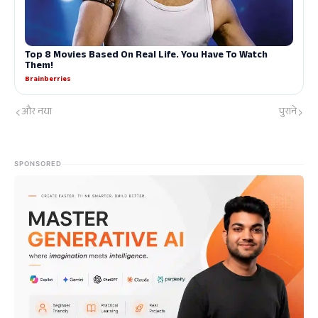
और नया
पुराने
SPONSORED