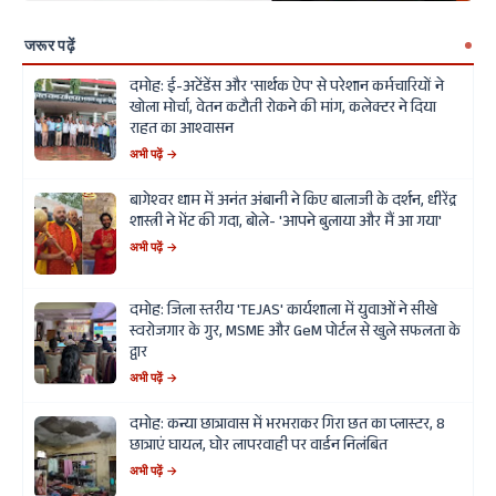
जरूर पढ़ें
दमोह: ई-अटेंडेंस और 'सार्थक ऐप' से परेशान कर्मचारियों ने
खोला मोर्चा, वेतन कटौती रोकने की मांग, कलेक्टर ने दिया
राहत का आश्वासन
अभी पढ़ें →
बागेश्वर धाम में अनंत अंबानी ने किए बालाजी के दर्शन, धीरेंद्र
शास्त्री ने भेंट की गदा, बोले- 'आपने बुलाया और मैं आ गया'
अभी पढ़ें →
दमोह: जिला स्तरीय 'TEJAS' कार्यशाला में युवाओं ने सीखे
स्वरोजगार के गुर, MSME और GeM पोर्टल से खुले सफलता के
द्वार
अभी पढ़ें →
दमोह: कन्या छात्रावास में भरभराकर गिरा छत का प्लास्टर, 8
छात्राएं घायल, घोर लापरवाही पर वार्डन निलंबित
अभी पढ़ें →