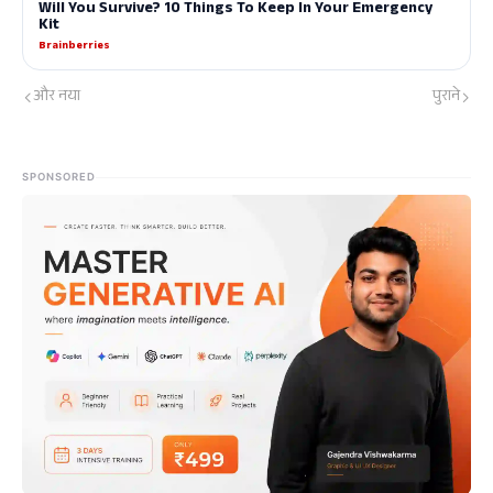
और नया
पुराने
SPONSORED