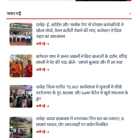
जरूर पढ़ें
दमोह: ई-अटेंडेंस और 'सार्थक ऐप' से परेशान कर्मचारियों ने
खोला मोर्चा, वेतन कटौती रोकने की मांग, कलेक्टर ने दिया
राहत का आश्वासन
अभी पढ़ें →
बागेश्वर धाम में अनंत अंबानी ने किए बालाजी के दर्शन, धीरेंद्र
शास्त्री ने भेंट की गदा, बोले- 'आपने बुलाया और मैं आ गया'
अभी पढ़ें →
दमोह: जिला स्तरीय 'TEJAS' कार्यशाला में युवाओं ने सीखे
स्वरोजगार के गुर, MSME और GeM पोर्टल से खुले सफलता के
द्वार
अभी पढ़ें →
दमोह: कन्या छात्रावास में भरभराकर गिरा छत का प्लास्टर, 8
छात्राएं घायल, घोर लापरवाही पर वार्डन निलंबित
अभी पढ़ें →