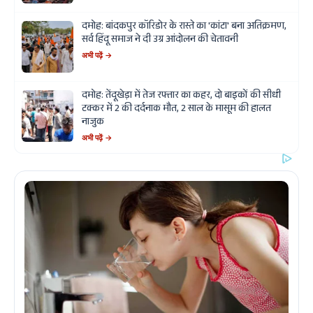
दमोह: बांदकपुर कॉरिडोर के रास्ते का 'कांटा' बना अतिक्रमण,
सर्व हिंदू समाज ने दी उग्र आंदोलन की चेतावनी
अभी पढ़ें →
दमोह: तेंदूखेड़ा में तेज रफ्तार का कहर, दो बाइकों की सीधी
टक्कर में 2 की दर्दनाक मौत, 2 साल के मासूम की हालत
नाजुक
अभी पढ़ें →