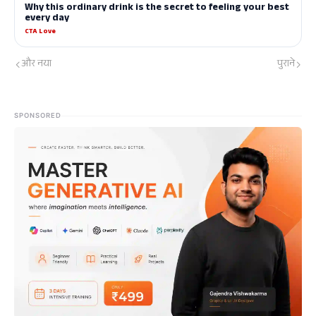
और नया
पुराने
SPONSORED