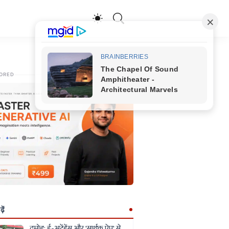
ORED
ें