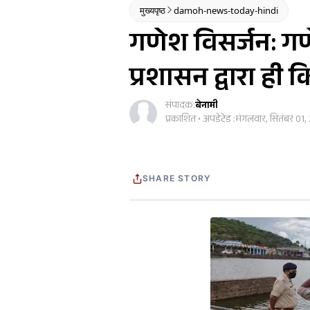
मुख्यपृष्ठ
damoh-news-today-hindi
गणेश विसर्जन: गण
प्रशासन द्वारा ही 
संपादक:
बेनामी
प्रकाशित • अपडेटेड :
मंगलवार, सितंबर 01,
SHARE STORY