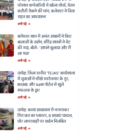
दमोह: ई-अटेंडेंस और 'सार्थक ऐप' से
परेशान कर्मचारियों ने खोला मोर्चा, वेतन
कटौती रोकने की मांग, कलेक्टर ने दिया
राहत का आश्वासन
अभी पढ़ें →
बागेश्वर धाम में अनंत अंबानी ने किए
बालाजी के दर्शन, धीरेंद्र शास्त्री ने भेंट
की गदा, बोले- 'आपने बुलाया और मैं
आ गया'
अभी पढ़ें →
दमोह: जिला स्तरीय 'TEJAS' कार्यशाला
में युवाओं ने सीखे स्वरोजगार के गुर,
MSME और GeM पोर्टल से खुले
सफलता के द्वार
अभी पढ़ें →
दमोह: कन्या छात्रावास में भरभराकर
गिरा छत का प्लास्टर, 8 छात्राएं घायल,
घोर लापरवाही पर वार्डन निलंबित
अभी पढ़ें →