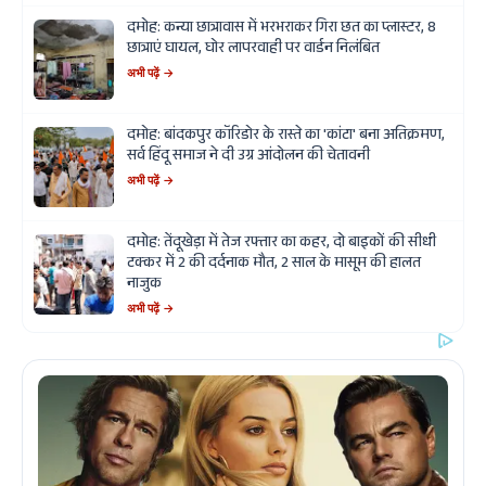
दमोह: कन्या छात्रावास में भरभराकर गिरा छत का प्लास्टर, 8
छात्राएं घायल, घोर लापरवाही पर वार्डन निलंबित
अभी पढ़ें →
दमोह: बांदकपुर कॉरिडोर के रास्ते का 'कांटा' बना अतिक्रमण,
सर्व हिंदू समाज ने दी उग्र आंदोलन की चेतावनी
अभी पढ़ें →
दमोह: तेंदूखेड़ा में तेज रफ्तार का कहर, दो बाइकों की सीधी
टक्कर में 2 की दर्दनाक मौत, 2 साल के मासूम की हालत
नाजुक
अभी पढ़ें →