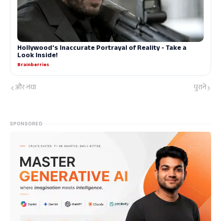
और नया
पुराने
SPONSORED