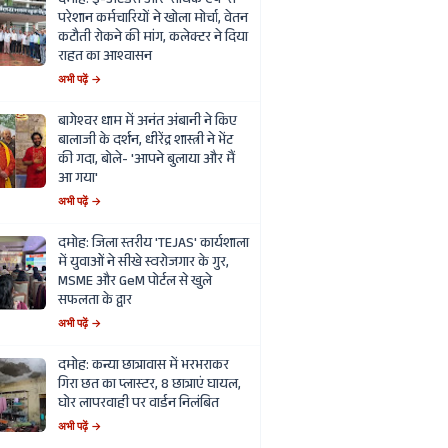
दमोह: ई-अटेंडेंस और 'सार्थक ऐप' से
परेशान कर्मचारियों ने खोला मोर्चा, वेतन
कटौती रोकने की मांग, कलेक्टर ने दिया
राहत का आश्वासन
अभी पढ़ें →
बागेश्वर धाम में अनंत अंबानी ने किए
बालाजी के दर्शन, धीरेंद्र शास्त्री ने भेंट
की गदा, बोले- 'आपने बुलाया और मैं
आ गया'
अभी पढ़ें →
दमोह: जिला स्तरीय 'TEJAS' कार्यशाला
में युवाओं ने सीखे स्वरोजगार के गुर,
MSME और GeM पोर्टल से खुले
सफलता के द्वार
अभी पढ़ें →
दमोह: कन्या छात्रावास में भरभराकर
गिरा छत का प्लास्टर, 8 छात्राएं घायल,
घोर लापरवाही पर वार्डन निलंबित
अभी पढ़ें →