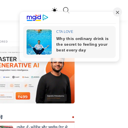
ORED
ें