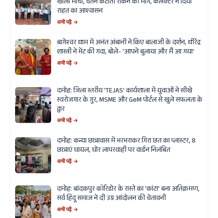
खोला मोर्चा, वेतन कटौती रोकने की मांग, कलेक्टर ने दिया
राहत का आश्वासन
अभी पढ़ें →
बागेश्वर धाम में अनंत अंबानी ने किए बालाजी के दर्शन, धीरेंद्र
शास्त्री ने भेंट की गदा, बोले- 'आपने बुलाया और मैं आ गया'
अभी पढ़ें →
दमोह: जिला स्तरीय 'TEJAS' कार्यशाला में युवाओं ने सीखे
स्वरोजगार के गुर, MSME और GeM पोर्टल से खुले सफलता के
द्वार
अभी पढ़ें →
दमोह: कन्या छात्रावास में भरभराकर गिरा छत का प्लास्टर, 8
छात्राएं घायल, घोर लापरवाही पर वार्डन निलंबित
अभी पढ़ें →
दमोह: बांदकपुर कॉरिडोर के रास्ते का 'कांटा' बना अतिक्रमण,
सर्व हिंदू समाज ने दी उग्र आंदोलन की चेतावनी
अभी पढ़ें →