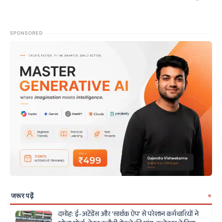
SPONSORED
जरूर पढ़ें
दमोह: ई-अटेंडेंस और 'सार्थक ऐप' से परेशान कर्मचारियों ने