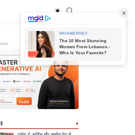
ORED
ें