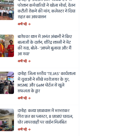
दमोह: ई-अटेंडेंस और 'सार्थक ऐप' से
परेशान कर्मचारियों ने खोला मोर्चा, वेतन
कटौती रोकने की मांग, कलेक्टर ने दिया
राहत का आश्वासन
अभी पढ़ें →
बागेश्वर धाम में अनंत अंबानी ने किए
बालाजी के दर्शन, धीरेंद्र शास्त्री ने भेंट
की गदा, बोले- 'आपने बुलाया और मैं
आ गया'
अभी पढ़ें →
दमोह: जिला स्तरीय 'TEJAS' कार्यशाला
में युवाओं ने सीखे स्वरोजगार के गुर,
MSME और GeM पोर्टल से खुले
सफलता के द्वार
अभी पढ़ें →
दमोह: कन्या छात्रावास में भरभराकर
गिरा छत का प्लास्टर, 8 छात्राएं घायल,
घोर लापरवाही पर वार्डन निलंबित
अभी पढ़ें →