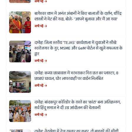
अभी पढ़ें →
बागेश्वर धाम में अनंत अंबानी ने किए बालाजी के दर्शन, धीरेंद्र
शास्त्री ने भेंट की गदा, बोले- 'आपने बुलाया और मैं आ गया'
अभी पढ़ें →
दमोह: जिला स्तरीय 'TEJAS' कार्यशाला में युवाओं ने सीखे
स्वरोजगार के गुर, MSME और GeM पोर्टल से खुले सफलता के
द्वार
अभी पढ़ें →
दमोह: कन्या छात्रावास में भरभराकर गिरा छत का प्लास्टर, 8
छात्राएं घायल, घोर लापरवाही पर वार्डन निलंबित
अभी पढ़ें →
दमोह: बांदकपुर कॉरिडोर के रास्ते का 'कांटा' बना अतिक्रमण,
सर्व हिंदू समाज ने दी उग्र आंदोलन की चेतावनी
अभी पढ़ें →
दमोह: तेंदूखेड़ा में तेज रफ्तार का कहर, दो बाइकों की सीधी