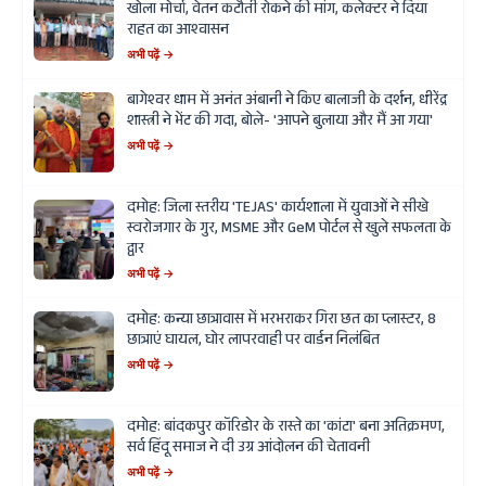
खोला मोर्चा, वेतन कटौती रोकने की मांग, कलेक्टर ने दिया
राहत का आश्वासन
अभी पढ़ें →
बागेश्वर धाम में अनंत अंबानी ने किए बालाजी के दर्शन, धीरेंद्र
शास्त्री ने भेंट की गदा, बोले- 'आपने बुलाया और मैं आ गया'
अभी पढ़ें →
दमोह: जिला स्तरीय 'TEJAS' कार्यशाला में युवाओं ने सीखे
स्वरोजगार के गुर, MSME और GeM पोर्टल से खुले सफलता के
द्वार
अभी पढ़ें →
दमोह: कन्या छात्रावास में भरभराकर गिरा छत का प्लास्टर, 8
छात्राएं घायल, घोर लापरवाही पर वार्डन निलंबित
अभी पढ़ें →
दमोह: बांदकपुर कॉरिडोर के रास्ते का 'कांटा' बना अतिक्रमण,
सर्व हिंदू समाज ने दी उग्र आंदोलन की चेतावनी
अभी पढ़ें →