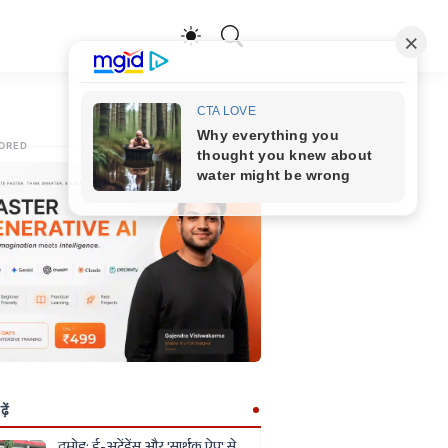
ORED
ें