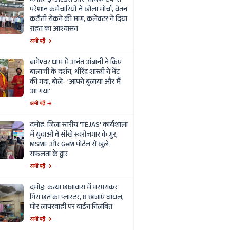
दमोह: ई-अटेंडेंस और 'सार्थक ऐप' से
परेशान कर्मचारियों ने खोला मोर्चा, वेतन
कटौती रोकने की मांग, कलेक्टर ने दिया
राहत का आश्वासन
अभी पढ़ें →
बागेश्वर धाम में अनंत अंबानी ने किए
बालाजी के दर्शन, धीरेंद्र शास्त्री ने भेंट
की गदा, बोले- 'आपने बुलाया और मैं
आ गया'
अभी पढ़ें →
दमोह: जिला स्तरीय 'TEJAS' कार्यशाला
में युवाओं ने सीखे स्वरोजगार के गुर,
MSME और GeM पोर्टल से खुले
सफलता के द्वार
अभी पढ़ें →
दमोह: कन्या छात्रावास में भरभराकर
गिरा छत का प्लास्टर, 8 छात्राएं घायल,
घोर लापरवाही पर वार्डन निलंबित
अभी पढ़ें →