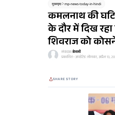
मुख्यपृष्ठ
mp-news-today-in-hindi
कमलनाथ की घटिय
के दौर में दिख रहा
शिवराज को कोसने मे
संपादक:
बेनामी
प्रकाशित • अपडेटेड :
सोमवार, अप्रैल 13, 2
SHARE STORY