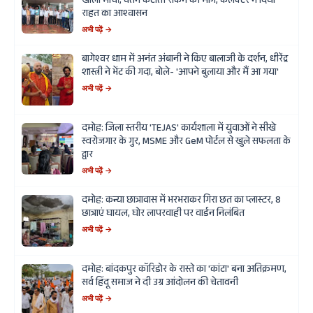
खोला मोर्चा, वेतन कटौती रोकने की मांग, कलेक्टर ने दिया
राहत का आश्वासन
अभी पढ़ें →
बागेश्वर धाम में अनंत अंबानी ने किए बालाजी के दर्शन, धीरेंद्र
शास्त्री ने भेंट की गदा, बोले- 'आपने बुलाया और मैं आ गया'
अभी पढ़ें →
दमोह: जिला स्तरीय 'TEJAS' कार्यशाला में युवाओं ने सीखे
स्वरोजगार के गुर, MSME और GeM पोर्टल से खुले सफलता के
द्वार
अभी पढ़ें →
दमोह: कन्या छात्रावास में भरभराकर गिरा छत का प्लास्टर, 8
छात्राएं घायल, घोर लापरवाही पर वार्डन निलंबित
अभी पढ़ें →
दमोह: बांदकपुर कॉरिडोर के रास्ते का 'कांटा' बना अतिक्रमण,
सर्व हिंदू समाज ने दी उग्र आंदोलन की चेतावनी
अभी पढ़ें →