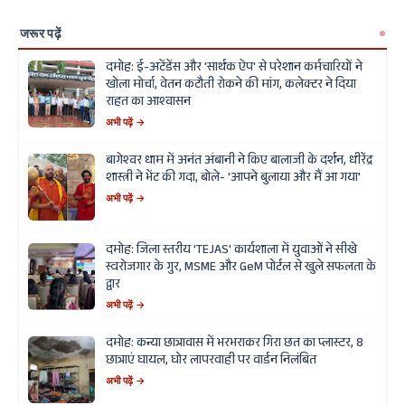
जरूर पढ़ें
दमोह: ई-अटेंडेंस और 'सार्थक ऐप' से परेशान कर्मचारियों ने
खोला मोर्चा, वेतन कटौती रोकने की मांग, कलेक्टर ने दिया
राहत का आश्वासन
अभी पढ़ें →
बागेश्वर धाम में अनंत अंबानी ने किए बालाजी के दर्शन, धीरेंद्र
शास्त्री ने भेंट की गदा, बोले- 'आपने बुलाया और मैं आ गया'
अभी पढ़ें →
दमोह: जिला स्तरीय 'TEJAS' कार्यशाला में युवाओं ने सीखे
स्वरोजगार के गुर, MSME और GeM पोर्टल से खुले सफलता के
द्वार
अभी पढ़ें →
दमोह: कन्या छात्रावास में भरभराकर गिरा छत का प्लास्टर, 8
छात्राएं घायल, घोर लापरवाही पर वार्डन निलंबित
अभी पढ़ें →