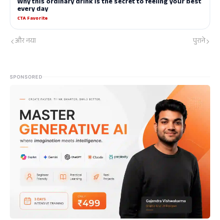
और नया
पुराने
SPONSORED