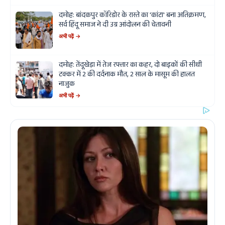
दमोह: बांदकपुर कॉरिडोर के रास्ते का 'कांटा' बना अतिक्रमण,
सर्व हिंदू समाज ने दी उग्र आंदोलन की चेतावनी
अभी पढ़ें →
दमोह: तेंदूखेड़ा में तेज रफ्तार का कहर, दो बाइकों की सीधी
टक्कर में 2 की दर्दनाक मौत, 2 साल के मासूम की हालत
नाजुक
अभी पढ़ें →